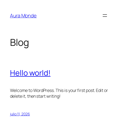
Saltar
al
Aura Monde
contenido
Blog
Hello world!
Welcome to WordPress. This is your first post. Edit or
delete it, then start writing!
julio 11, 2026